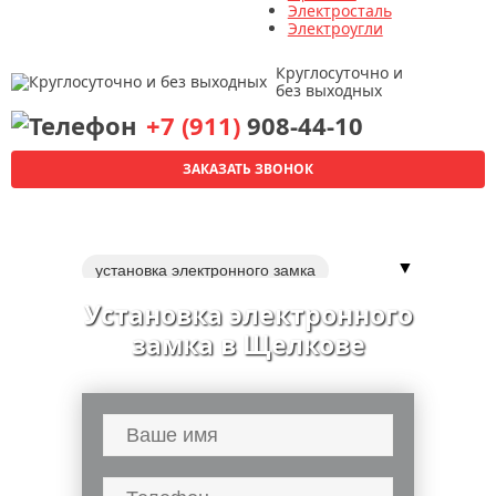
Электросталь
Электроугли
Круглосуточно и
без выходных
+7 (911)
908-44-10
ЗАКАЗАТЬ ЗВОНОК
▼
установка электронного замка
установка замка в межкомнатную дверь
Установка электронного
электронные замки
замка в Щелкове
биометрические замки