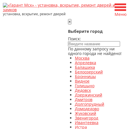
установка, вскрытие, ремонт дверей
Меню
×
Выберите город
Поиск:
По данному запросу ни
одного города не найдено!
Москва
Апрелевка
Балашиха
Белоозерский
Бронницы
Видное
Голицыно
Дедовск
Дзержинский
Дмитров
Долгопрудный
Домодедово
Жуковский
Звенигород
Ивантеевка
Истра