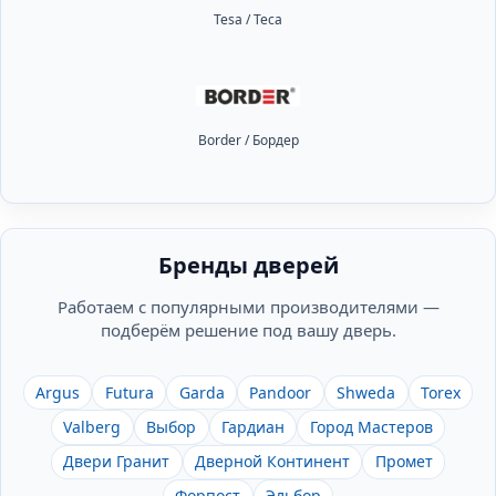
Tesa / Теса
Border / Бордер
Бренды дверей
Работаем с популярными производителями —
подберём решение под вашу дверь.
Argus
Futura
Garda
Pandoor
Shweda
Torex
Valberg
Выбор
Гардиан
Город Мастеров
Двери Гранит
Дверной Континент
Промет
Форпост
Эльбор