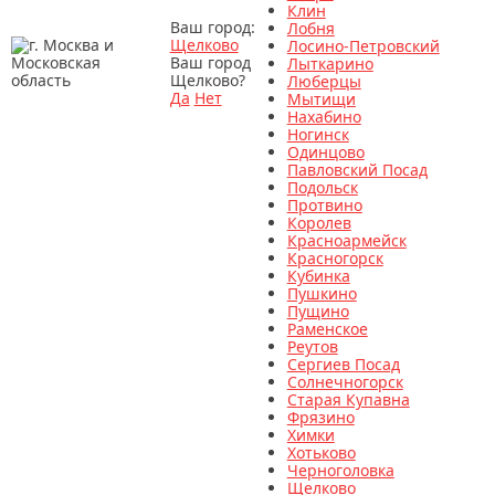
Клин
Ваш город:
Лобня
Щелково
Лосино-Петровский
Ваш город
Лыткарино
Щелково?
Люберцы
Да
Нет
Мытищи
Нахабино
Ногинск
Одинцово
Павловский Посад
Подольск
Протвино
Королев
Красноармейск
Красногорск
Кубинка
Пушкино
Пущино
Раменское
Реутов
Сергиев Посад
Солнечногорск
Старая Купавна
Фрязино
Химки
Хотьково
Черноголовка
Щелково