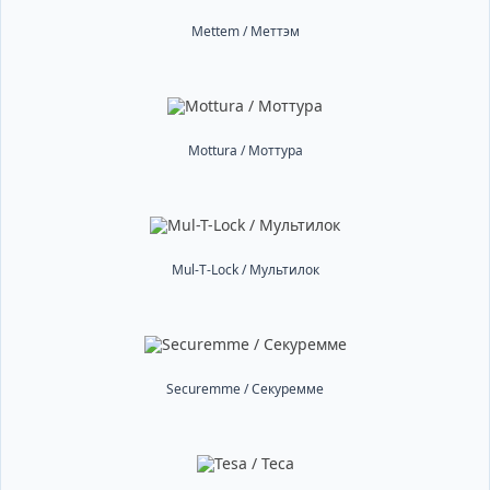
Mettem / Меттэм
Mottura / Моттура
Mul-T-Lock / Мультилок
Securemme / Секуремме