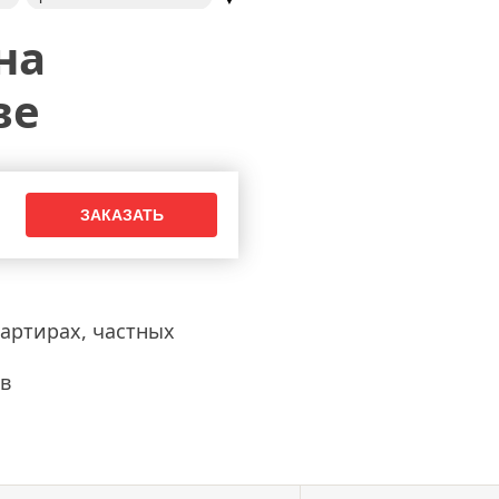
ю дверь
на
овка дверных замков
ка
ве
в деревянной двери
е дверей и замков
ых замков
рытие замка гаража
замена сувальдного замка
в
 cisa
вартирах, частных
ra
мков securemme
в
ов меттэм
 iseo
в гардиан
 замка