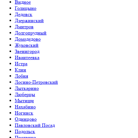
Видное
Голицыно
Дедовск
Дзержинский
Дмитров
Долгопрудный
Домодедово
Жуковский
Звенигород
Ивантеевка
Истра
Клин
Лобня
Лосино-Петровский
Лыткарино
Люберцы
Мытищи
Нахабино
Ногинск
Одинцово
Павловский Посад
Подольск
Протвино