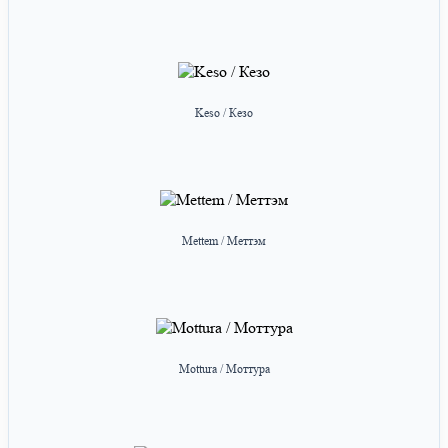
Keso / Кезо
Mettem / Меттэм
Mottura / Моттура